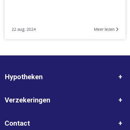
22 aug. 2024
Meer lezen
Hypotheken
Hypotheken
Hypotheekscan
Verzekeringen
Hypotheek oversluiten
Dienstverleningsdocument
Verzekeringen
Opstalverzekering
Contact