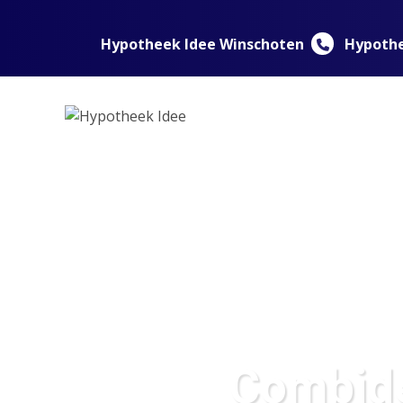
Spring naar inhoud
Hypotheek Idee Winschoten
Hypothe
Combide