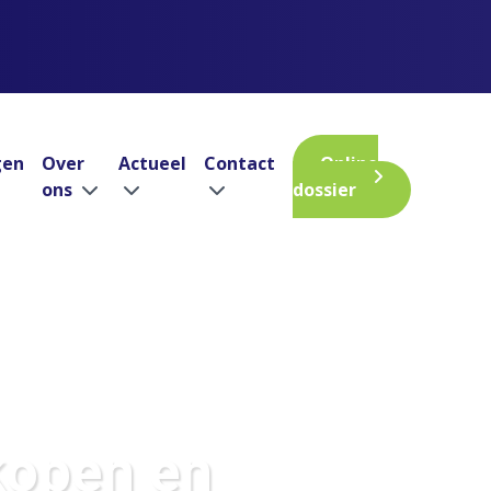
gen
Over
Actueel
Contact
Online
ons
dossier
kopen en