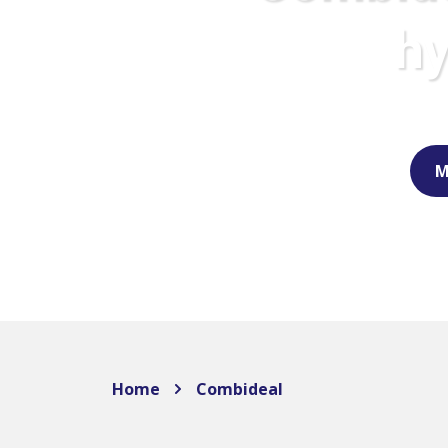
hy
M
Home
Combideal