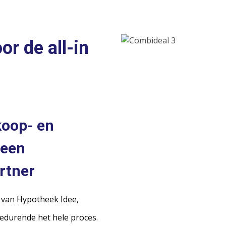
r de all-in
koop- en
 een
rtner
l van Hypotheek Idee,
edurende het hele proces.